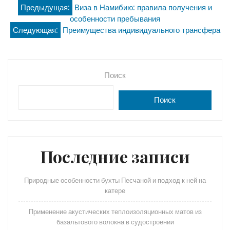
Навигация
Предыдущая:
Виза в Намибию: правила получения и
особенности пребывания
по
Следующая:
Преимущества индивидуального трансфера
записям
Поиск
Поиск
Последние записи
Природные особенности бухты Песчаной и подход к ней на
катере
Применение акустических теплоизоляционных матов из
базальтового волокна в судостроении