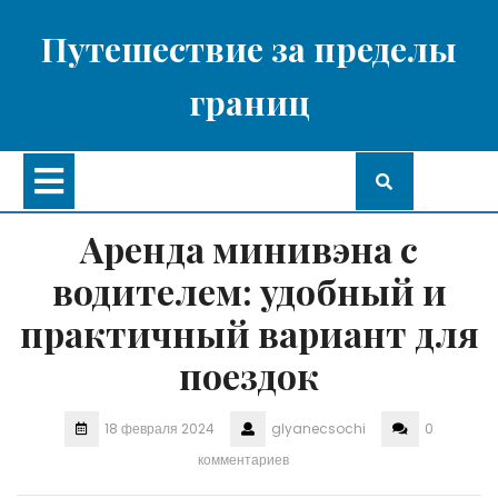
Перейти
к
Путешествие за пределы
содержимому
границ
Кнопка
Открыть
Аренда минивэна с
водителем: удобный и
практичный вариант для
поездок
18 февраля 2024
glyanecsochi
0
комментариев