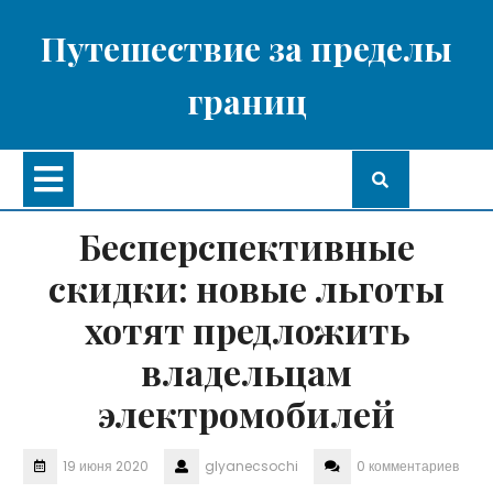
Перейти
к
Путешествие за пределы
содержимому
границ
Кнопка
Открыть
Бесперспективные
скидки: новые льготы
хотят предложить
владельцам
электромобилей
19 июня 2020
glyanecsochi
0 комментариев