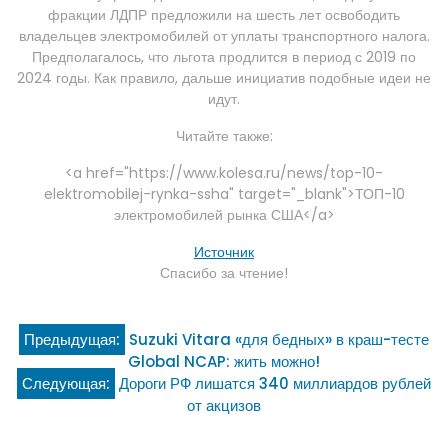
фракции ЛДПР предложили на шесть лет освободить
владельцев электромобилей от уплаты транспортного налога.
Предполагалось, что льгота продлится в период с 2019 по
2024 годы. Как правило, дальше инициатив подобные идеи не
идут.
Читайте также:
<a href="https://www.kolesa.ru/news/top-10-
elektromobilej-rynka-ssha" target="_blank">ТОП-10
электромобилей рынка США</a>
Источник
Спасибо за чтение!
Навигация
Предыдущая:
Suzuki Vitara «для бедных» в краш-тесте
Global NCAP: жить можно!
по
Следующая:
Дороги РФ лишатся 340 миллиардов рублей
от акцизов
записям