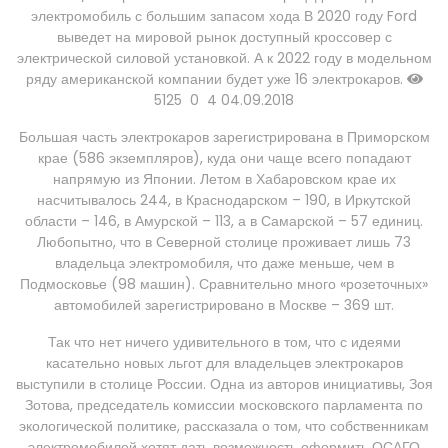
электромобиль с большим запасом хода
В 2020 году Ford
выведет на мировой рынок доступный кроссовер с
электрической силовой установкой. А к 2022 году в модельном
ряду американской компании будет уже 16 электрокаров.
5125
0
4
04.09.2018
Большая часть электрокаров зарегистрирована в Приморском
крае (586 экземпляров), куда они чаще всего попадают
напрямую из Японии. Летом в Хабаровском крае их
насчитывалось 244, в Краснодарском – 190, в Иркутской
области – 146, в Амурской – 113, а в Самарской – 57 единиц.
Любопытно, что в Северной столице проживает лишь 73
владельца электромобиля, что даже меньше, чем в
Подмосковье (98 машин). Сравнительно много «розеточных»
автомобилей зарегистрировано в Москве – 369 шт.
Так что нет ничего удивительного в том, что с идеями
касательно новых льгот для владельцев электрокаров
выступили в столице России. Одна из авторов инициативы, Зоя
Зотова, председатель комиссии московского парламента по
экологической политике, рассказала о том, что собственникам
электромобилей хотят дать возможность оформить ОСАГО