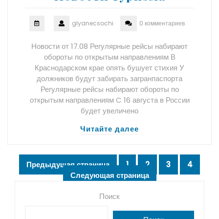
glyanecsochi
0 комментариев
Новости от 17.08 Регулярные рейсы набирают
обороты по открытым направлениям В
Краснодарском крае опять бушует стихия У
должников будут забирать загранпаспорта
Регулярные рейсы набирают обороты по
открытым направлениям C 16 августа в России
будет увеличено
Читайте далее
Пагинация
Предыдущая страница
1
2
3
4
Страница
Страница
Страница
Страни
Следующая страница
записей
Поиск