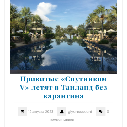
Привитые «Спутником
V» летят в Таиланд без
карантина
12 августа 2023
glyanecsochi
0
комментариев