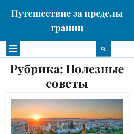
Перейти
к
Путешествие за пределы
содержимому
границ
Кнопка
Открыть
Рубрика:
Полезные
советы