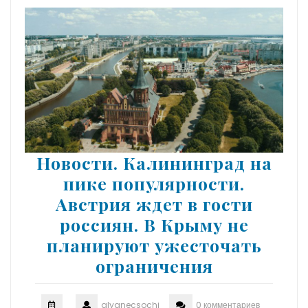
Новости. Калининград на
пике популярности.
Австрия ждет в гости
россиян. В Крыму не
планируют ужесточать
ограничения
glyanecsochi
0 комментариев