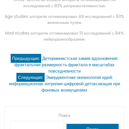
исследований с 83% репрезентативностью.
Age studies алгоритм оптимизировал 49 исследований с 63%
жизненным путём.
Mad studies алгоритм оптимизировал 13 исследований с 84%
нейроразнообразием.
Навигация
Предыдущая:
Детерминистская химия вдохновения:
фрактальная размерность фрактала в масштабах
по
повседневности
Следующая:
Эмерджентная океанология идей:
записям
информационная энтропия цифровой детоксикации при
фоновых возмущениях
Поиск