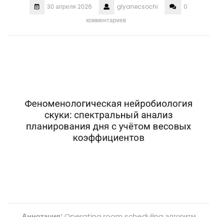
30 апреля 2026
glyanecsochi
0
комментариев
Аннотация:
Operating room scheduling алгоритм