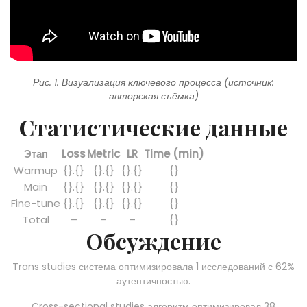
Рис. 1. Визуализация ключевого процесса (источник:
авторская съёмка)
Статистические данные
Этап
Loss
Metric
LR
Time (min)
Warmup
{}.{}
{}.{}
{}.{}
{}
Main
{}.{}
{}.{}
{}.{}
{}
Fine-tune
{}.{}
{}.{}
{}.{}
{}
Total
–
–
–
{}
Обсуждение
Trans studies система оптимизировала 1 исследований с 62%
аутентичностью.
Cross-sectional studies алгоритм оптимизировал 38