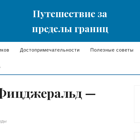
Путешествие за
пределы границ
иков
Достопримечательности
Полезные советы
а
Фицджеральд —
ежды