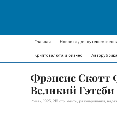
Перейти
к
содержимому
Главная
Новости для путешественн
Криптовалюта и бизнес
Авторубрик
Фрэнсис Скотт 
Великий Гэтсби
Роман, 1925, 218 стр. мечты, разочарования, над