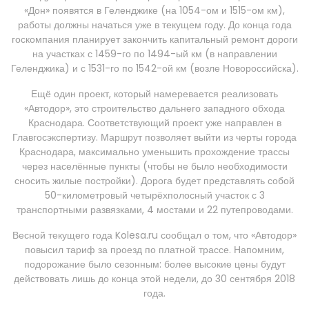
«Дон» появятся в Геленджике (на 1054-ом и 1515-ом км),
работы должны начаться уже в текущем году. До конца года
госкомпания планирует закончить капитальный ремонт дороги
на участках с 1459-го по 1494-ый км (в направлении
Геленджика) и с 1531-го по 1542-ой км (возле Новороссийска).
Ещё один проект, который намеревается реализовать
«Автодор», это строительство дальнего западного обхода
Краснодара. Соответствующий проект уже направлен в
Главгосэкспертизу. Маршрут позволяет выйти из черты города
Краснодара, максимально уменьшить прохождение трассы
через населённые пункты (чтобы не было необходимости
сносить жилые постройки). Дорога будет представлять собой
50-километровый четырёхполосный участок с 3
транспортными развязками, 4 мостами и 22 путепроводами.
Весной текущего года Kolesa.ru сообщал о том, что «Автодор»
повысил тариф за проезд по платной трассе. Напомним,
подорожание было сезонным: более высокие цены будут
действовать лишь до конца этой недели, до 30 сентября 2018
года.