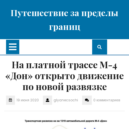
Перейти
к
Путешествие за пределы
содержимому
границ
Кнопка
Открыть
На платной трассе М-4
«Дон» открыто движение
по новой развязке
19 июня 2020
glyanecsochi
0 комментариев