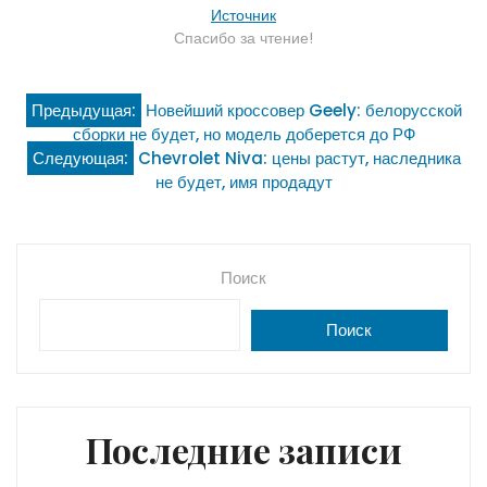
Источник
Спасибо за чтение!
Навигация
Предыдущая:
Новейший кроссовер Geely: белорусской
сборки не будет, но модель доберется до РФ
по
Следующая:
Chevrolet Niva: цены растут, наследника
не будет, имя продадут
записям
Поиск
Поиск
Последние записи