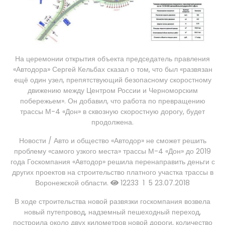
На церемонии открытия объекта председатель правления
«Автодора» Сергей Кельбах сказал о том, что был «развязан
ещё один узел, препятствующий безопасному скоростному
движению между Центром России и Черноморским
побережьем». Он добавил, что работа по превращению
трассы М-4 «Дон» в сквозную скоростную дорогу, будет
продолжена.
Новости / Авто и общество
«Автодор» не сможет решить
проблему «самого узкого места» трассы М-4 «Дон» до 2019
года
Госкомпания «Автодор» решила перенаправить деньги с
других проектов на строительство платного участка трассы в
Воронежской области.
12233
1
5
23.07.2018
В ходе строительства новой развязки госкомпания возвела
новый путепровод, надземный пешеходный переход,
построила около двух километров новой дороги, количество