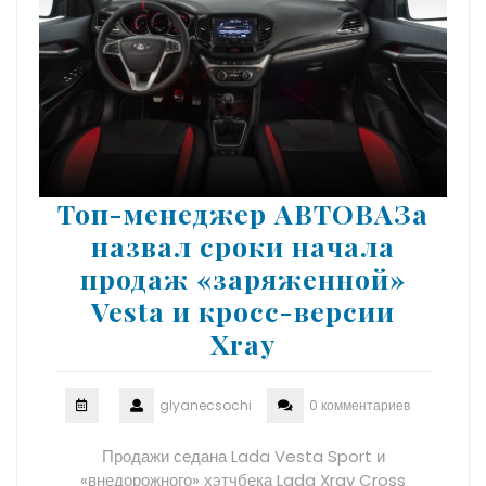
Топ-менеджер АВТОВАЗа
назвал сроки начала
продаж «заряженной»
Vesta и кросс-версии
Xray
glyanecsochi
0 комментариев
Продажи седана Lada Vesta Sport и
«внедорожного» хэтчбека Lada Xray Cross