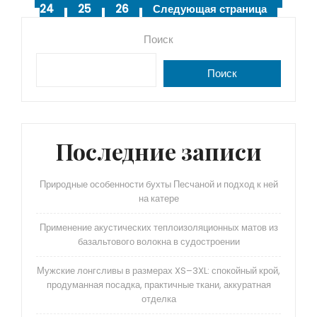
24
25
26
Следующая страница
Страница
Страница
записей
Поиск
Поиск
Последние записи
Природные особенности бухты Песчаной и подход к ней
на катере
Применение акустических теплоизоляционных матов из
базальтового волокна в судостроении
Мужские лонгсливы в размерах XS–3XL: спокойный крой,
продуманная посадка, практичные ткани, аккуратная
отделка