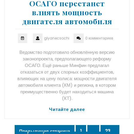
ОСАГО перестанет
влиять мощность
двигателя автомобиля
glyanecsochi
0 комментариев
Ведомство подготовило обновлённую версию
законопроекта, предполагающего реформу
ОСАГО. Ещё раньше Минфин предлагал
отказаться от двух спорных коэффициентов,
влияющих на цену полиса: мощности двигателя
автомобиля клиента (КМ) и региона, в котором
преимущественно будет находиться машина
(КТ).
Читайте далее
Пагинация
Предыдущая страница
1
…
23
Страница
Страница
Стран