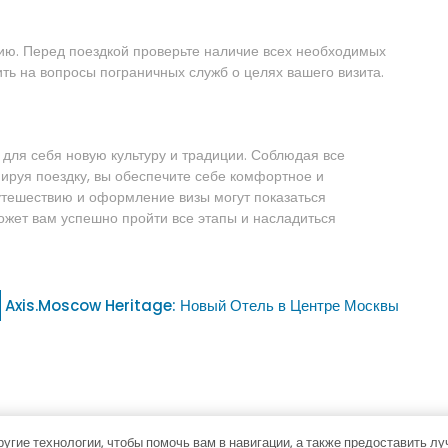
дию. Перед поездкой проверьте наличие всех необходимых
ить на вопросы пограничных служб о целях вашего визита.
для себя новую культуру и традиции. Соблюдая все
ируя поездку, вы обеспечите себе комфортное и
путешествию и оформление визы могут показаться
ожет вам успешно пройти все этапы и насладиться
Axis.Moscow Heritage: Новый Отель в Центре Москвы
ругие технологии, чтобы помочь вам в навигации, а также предоставить л
Тема WordPress для туристических агентов
By Themesprid