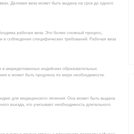
вках. Деловая виза может быть выдана на срок до одного
обходима рабочая виза. Это более сложный процесс,
и и соблюдения специфических требований. Рабочая виза
я в аккредитованных индийских образовательных
ения и может быть продлена по мере необходимости.
 Индию для медицинского лечения. Она может быть выдана
тного въезда, что учитывает необходимость длительного
ию в пути в другую страну и планируете провести в Индии