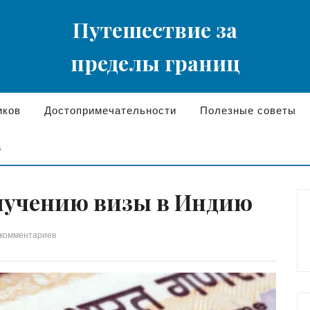
Путешествие за
пределы границ
иков
Достопримечательности
Полезные советы
а
лучению визы в Индию
 комментариев