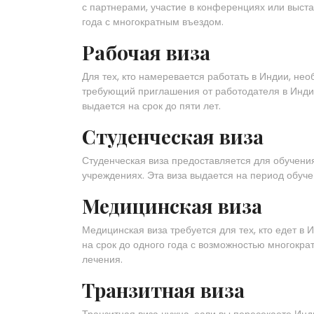
с партнерами, участие в конференциях или выста
года с многократным въездом.
Рабочая виза
Для тех, кто намеревается работать в Индии, не
требующий приглашения от работодателя в Инди
выдается на срок до пяти лет.
Студенческая виза
Студенческая виза предоставляется для обучени
учреждениях. Эта виза выдается на период обуч
Медицинская виза
Медицинская виза требуется для тех, кто едет в
на срок до одного года с возможностью многокра
лечения.
Транзитная виза
Транзитная виза нужна, если вы пересекаете Инд