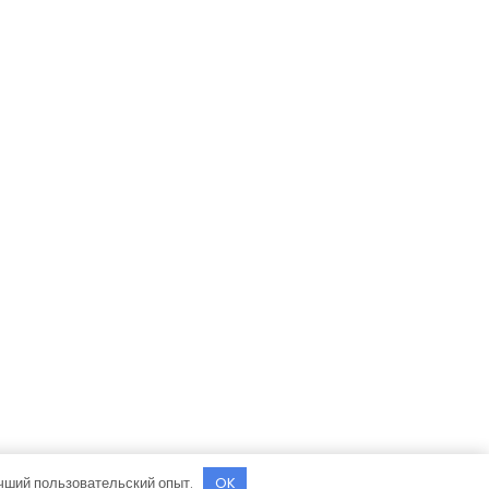
учший пользовательский опыт.
OK
e