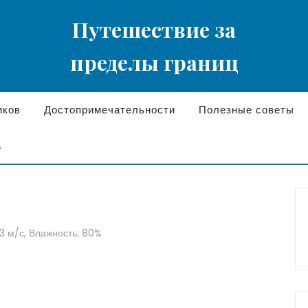
Путешествие за
пределы границ
иков
Достопримечательности
Полезные советы
а
.3 м/с, Влажность: 80%