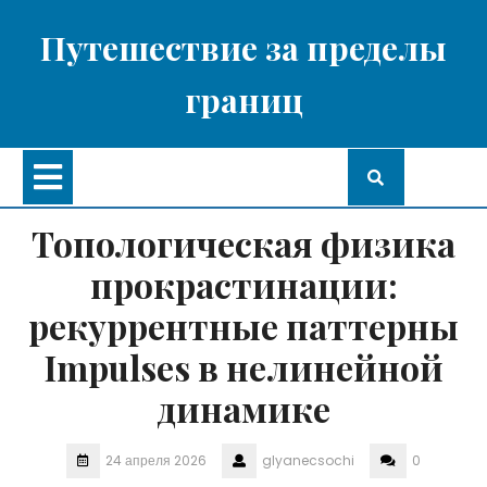
Перейти
к
Путешествие за пределы
содержимому
границ
Кнопка
Открыть
Топологическая физика
прокрастинации:
рекуррентные паттерны
Impulses в нелинейной
динамике
24 апреля 2026
glyanecsochi
0