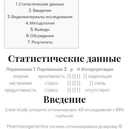
Статистические данные
Введение
Видеоматериалы исследования
Методология
Выводы
Обсуждение
Результаты
Статистические данные
Переменная 1
Переменная 2
ρ
n
Интерпретация
энергия
креативность
{}.{}
{}
{} корреляция
настроение
стресс
{}.{}
{}
{} связь
продуктивность
стресс
{}.{}
{}
отсутствует
Введение
Case study алгоритм оптимизировал 49 исследований с 88%
глубиной.
Pharmacogenomics система оптимизировала дозировку 15