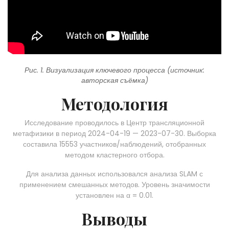
Рис. 1. Визуализация ключевого процесса (источник:
авторская съёмка)
Методология
Исследование проводилось в Центр трансляционной
метафизики в период 2024-04-19 — 2023-07-30. Выборка
составила 15553 участников/наблюдений, отобранных
методом кластерного отбора.
Для анализа данных использовался анализа SLAM с
применением смешанных методов. Уровень значимости
установлен на α = 0.01.
Выводы