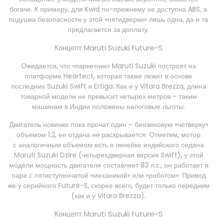
богаче. К примеру, для Kwid по-прежнему не доступна ABS, а
подушка безопасности у этой «пятидверки» лишь одна, да и та
предлагается за доплату.
Концепт Maruti Suzuki Future-S
Ожидается, что «паркетник» Maruti Suzuki построят на
платформе Heartect, которая также лежит в основе
последних Suzuki Swift и Ertiga. Как и у Vitara Brezza, длина
товарной модели не превысит четырех метров – таким
машинам в Индии положены налоговые льготы.
Двигатель новинке пока прочат один – бензиновую «четверку»
объемом 1.2, ее отдача не раскрывается. Отметим, мотор
с аналогичным объемом есть в линейке индийского седана
Maruti Suzuki Dzire (четырехдверная версия Swift), у этой
модели мощность двигателя составляет 83 л.с., он работает в
паре с пятиступенчатой «механикой» или «роботом». Привод
же у серийного Future-S, скорее всего, будет только передним
(как и у Vitara Brezza).
Концепт Maruti Suzuki Future-S