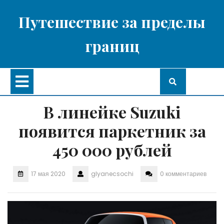
Перейти
к
Путешествие за пределы
содержимому
границ
Кнопка
Открыть
В линейке Suzuki
появится паркетник за
450 000 рублей
17 мая 2020
glyanecsochi
0 комментариев