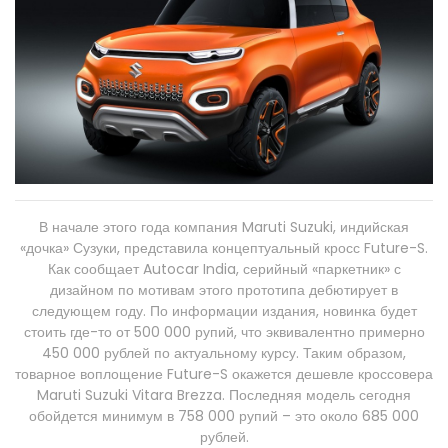
В начале этого года компания Maruti Suzuki, индийская
«дочка» Сузуки, представила концептуальный кросс Future-S.
Как сообщает Autocar India, серийный «паркетник» с
дизайном по мотивам этого прототипа дебютирует в
следующем году. По информации издания, новинка будет
стоить где-то от 500 000 рупий, что эквивалентно примерно
450 000 рублей по актуальному курсу. Таким образом,
товарное воплощение Future-S окажется дешевле кроссовера
Maruti Suzuki Vitara Brezza. Последняя модель сегодня
обойдется минимум в 758 000 рупий – это около 685 000
рублей.