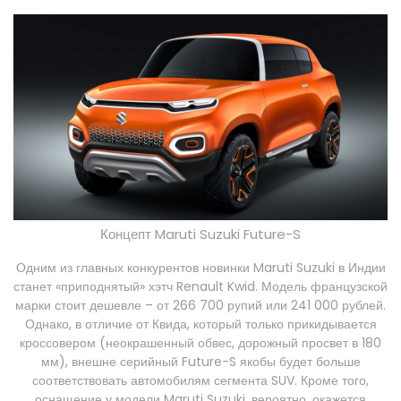
Концепт Maruti Suzuki Future-S
Одним из главных конкурентов новинки Maruti Suzuki в Индии
станет «приподнятый» хэтч Renault Kwid. Модель французской
марки стоит дешевле – от 266 700 рупий или 241 000 рублей.
Однако, в отличие от Квида, который только прикидывается
кроссовером (неокрашенный обвес, дорожный просвет в 180
мм), внешне серийный Future-S якобы будет больше
соответствовать автомобилям сегмента SUV. Кроме того,
оснащение у модели Maruti Suzuki, вероятно, окажется