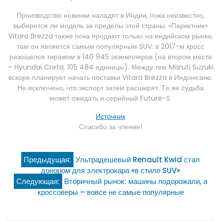
Производство новинки наладят в Индии, пока неизвестно,
выберется ли модель за пределы этой страны. «Паркетник»
Vitara Brezza также пока продают только на индийском рынке,
там он является самым популярным SUV: в 2017-м кросс
разошелся тиражом в 140 945 экземпляров (на втором месте
– Hyundai Creta, 105 484 единицы). Между тем Maruti Suzuki
вскоре планирует начать поставки Vitara Brezza в Индонезию.
Не исключено, что экспорт затем расширят. Та же судьба
может ожидать и серийный Future-S.
Источник
Спасибо за чтение!
Навигация
Предыдущая:
Ультрадешевый Renault Kwid стал
донором для электрокара «в стиле SUV»
по
Следующая:
Вторичный рынок: машины подорожали, а
кроссоверы – вовсе не самые популярные
записям