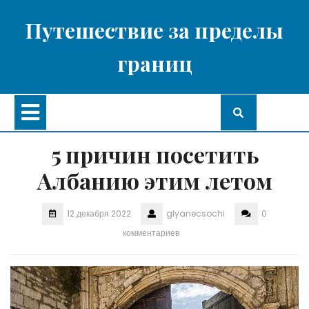
Перейти
к
Путешествие за пределы
содержимому
границ
Кнопка
Открыть
5 причин посетить
Албанию этим летом
12 декабря 2022
glyanecsochi
0
комментариев