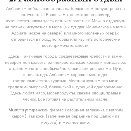
Албания – небольшая страна на Балканском полуострове на
юго-востоке Европы. Но, несмотря на размер,
путешественникам здесь есть чем заняться. Можно отдохнуть
на пляжах, искупаться в море (их тут два: Ионическое на юге и
Адриатическое на севере) или многочисленных озерах,
отправиться в поход по горам или изучить исторические
достопримечательности.
Здесь – античные города, средневековые крепости и замки,
невероятной красоты раннехристианские храмы и монастыри,
а также мечети с необычайно красивыми росписями. Ну и,
конечно, еда. Албания – хорошее место для
гастрономического туризма. Местная кухня – это микс
средиземноморской, балканской и турецкой одновременно.
Здесь любят мясо, морепродукты, свежие овощи, травы и
чеснок. Всё готовят на растительном масле.
Must-try:
тиранский фергес (овощная запеканка с мягким
сыром), тав коси (запеченная баранина под шапкой из
йогурта) и местное вино.