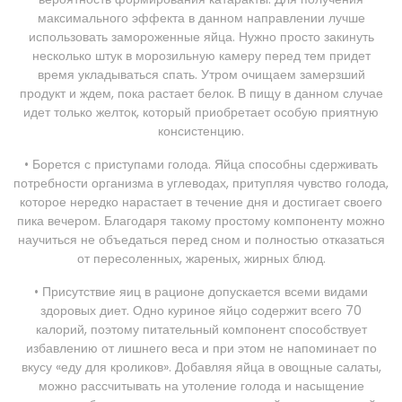
максимального эффекта в данном направлении лучше
использовать замороженные яйца. Нужно просто закинуть
несколько штук в морозильную камеру перед тем придет
время укладываться спать. Утром очищаем замерзший
продукт и ждем, пока растает белок. В пищу в данном случае
идет только желток, который приобретает особую приятную
консистенцию.
• Борется с приступами голода. Яйца способны сдерживать
потребности организма в углеводах, притупляя чувство голода,
которое нередко нарастает в течение дня и достигает своего
пика вечером. Благодаря такому простому компоненту можно
научиться не объедаться перед сном и полностью отказаться
от пересоленных, жареных, жирных блюд.
• Присутствие яиц в рационе допускается всеми видами
здоровых диет. Одно куриное яйцо содержит всего 70
калорий, поэтому питательный компонент способствует
избавлению от лишнего веса и при этом не напоминает по
вкусу «еду для кроликов». Добавляя яйца в овощные салаты,
можно рассчитывать на утоление голода и насыщение