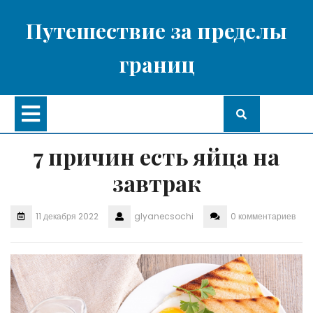
Перейти
к
Путешествие за пределы
содержимому
границ
Кнопка
Открыть
7 причин есть яйца на
завтрак
11 декабря 2022
glyanecsochi
0 комментариев