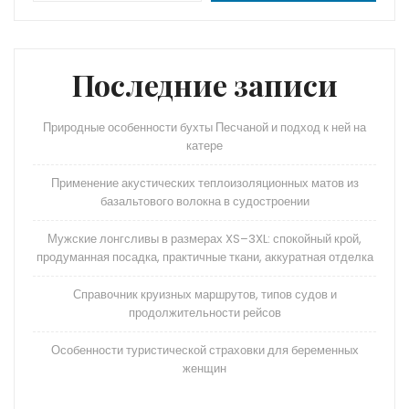
p
m
a
и
p
s
ть
s
Последние записи
ni
Природные особенности бухты Песчаной и подход к ней на
ki
катере
Применение акустических теплоизоляционных матов из
базальтового волокна в судостроении
Мужские лонгсливы в размерах XS–3XL: спокойный крой,
продуманная посадка, практичные ткани, аккуратная отделка
Справочник круизных маршрутов, типов судов и
продолжительности рейсов
Особенности туристической страховки для беременных
женщин