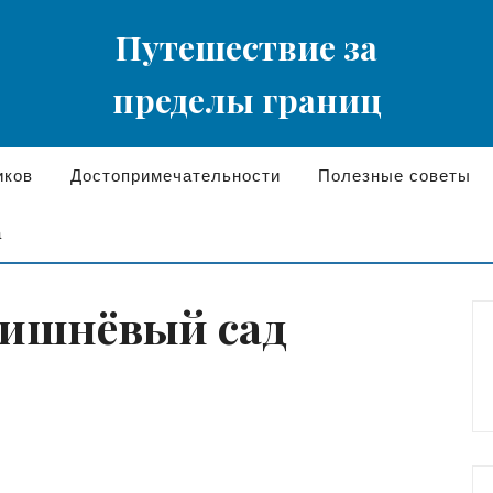
Путешествие за
пределы границ
иков
Достопримечательности
Полезные советы
а
Вишнёвый сад