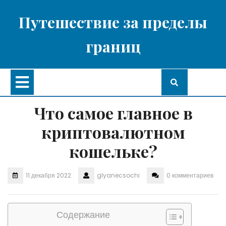
Перейти
к
Путешествие за пределы
содержимому
границ
Кнопка
Открыть
Что самое главное в
криптовалютном
кошельке?
11 декабря 2022
glyanecsochi
0 комментариев
Содержание