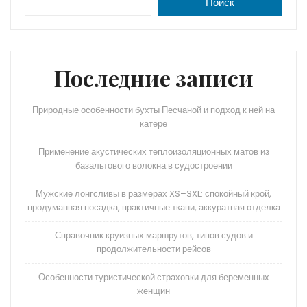
A
a
kl
в
Поиск
p
m
a
и
p
s
ть
s
Последние записи
ni
Природные особенности бухты Песчаной и подход к ней на
ki
катере
Применение акустических теплоизоляционных матов из
базальтового волокна в судостроении
Мужские лонгсливы в размерах XS–3XL: спокойный крой,
продуманная посадка, практичные ткани, аккуратная отделка
Справочник круизных маршрутов, типов судов и
продолжительности рейсов
Особенности туристической страховки для беременных
женщин