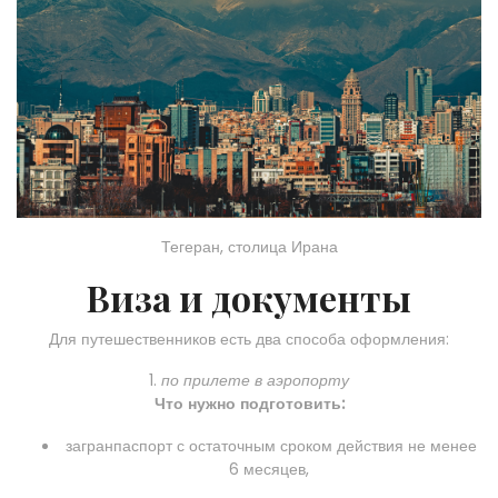
Тегеран, столица Ирана
Виза и документы
Для путешественников есть два способа оформления:
1.
по прилете в аэропорту
Что нужно подготовить:
загранпаспорт с остаточным сроком действия не менее
6 месяцев,