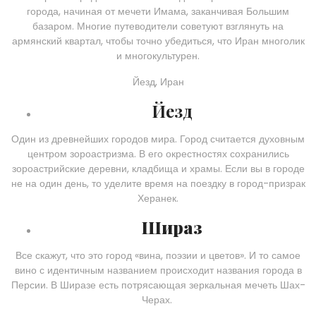
города, начиная от мечети Имама, заканчивая Большим
базаром. Многие путеводители советуют взглянуть на
армянский квартал, чтобы точно убедиться, что Иран многолик
и многокультурен.
Йезд, Иран
Йезд
Один из древнейших городов мира. Город считается духовным
центром зороастризма. В его окрестностях сохранились
зороастрийские деревни, кладбища и храмы. Если вы в городе
не на один день, то уделите время на поездку в город-призрак
Херанек.
Шираз
Все скажут, что это город «вина, поэзии и цветов». И то самое
вино с идентичным названием происходит названия города в
Персии. В Ширазе есть потрясающая зеркальная мечеть Шах-
Черах.