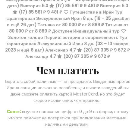
дата)
Виктория 5.0
(17)
85 581 ₽
9 481 ₽
Виктория 5.0
(17)
85 581 ₽
9 481 ₽
Путешествие в Иран Тур
гарантирован Экскурсионный Иран
8 дн.
(18 – 25 декабря
и ещё 26 дат)
Татьяна
от 80 000 ₽
от 8 889 ₽
Татьяна
от
80 000 ₽
от 8 889 ₽
Доступен Индивидуальный тур
Золотое кольцо Персии: история и современность Тур
гарантирован Экскурсионный Иран
8 дн.
(03 – 10 января
2023 и ещё 6 дат)
Александр 4.7
(20)
87 305 ₽
9 672 ₽
Александр 4.7
(20)
87 305 ₽
9 672 ₽
Чем платить
Берите с собой наличные — не прогадаете. Введенные против
Ирана санкции несколько ослаблены, и в части заведений вы
даже сможете оплатить картой MasterCard, но это будет
скорее исключение, чем правило.
Совет:
выучите написание цифр от 0 до 9 на фарси, потому
что это поможет не потеряться при пользовании местными
наличными деньгами.