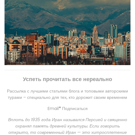
Успеть прочитать все нереально
Рассылка с лучшими статьями блога и топовыми авторскими
турами – специально для тех, кто дорожит своим временем
Email
*
Подписаться
Вплоть до 1935 года Иран назывался Персией и священно
охранял память древней культуры. Если говорить
открыто, то современный Иран — это хитросплетение