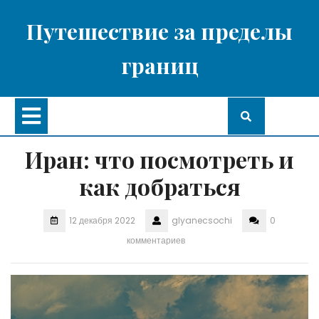
Перейти
к
Путешествие за пределы
содержимому
границ
Кнопка
Открыть
Иран: что посмотреть и
как добраться
12 декабря 2022
glyanecsochi
0
комментариев