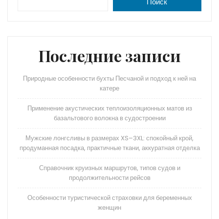
A
a
kl
в
Поиск
p
m
a
и
p
s
ть
s
Последние записи
ni
Природные особенности бухты Песчаной и подход к ней на
ki
катере
Применение акустических теплоизоляционных матов из
базальтового волокна в судостроении
Мужские лонгсливы в размерах XS–3XL: спокойный крой,
продуманная посадка, практичные ткани, аккуратная отделка
Справочник круизных маршрутов, типов судов и
продолжительности рейсов
Особенности туристической страховки для беременных
женщин