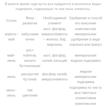
В разное время года кусты роз нуждаются в различных видах
подкормок, содержащих те или иные элементы:
Фаза
Необходимый
Удобрение и способ
Сезон
развития
элемент
его внесения
азот, фосфор,
комплексное
апрель-
набухание
микроэлементы
минеральное
май
почек
– железо, бор,
удобрение в виде
марганец
порошка или гранул
рост
май-
побегов,
азот, фосфор,
минеральная
июнь
начало
калий, кальций
жидкая подкормка
бутонизации
жидкая
раскрытие
фосфор, калий,
июнь
минеральная
бутонов
микроэлементы
подкормка
подкормка по листу
июнь-
пик
выставочных
июль
цветения
экземпляров
комплексное