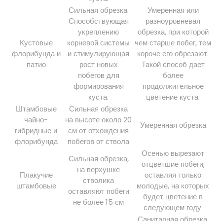
Сильная обрезка.
Умеренная или
Способствующая
разноуровневая
укреплению
обрезка, при которой
Кустовые
корневой системы
чем старше побег, тем
флорибунда и
и стимулирующая
короче его обрезают.
патио
рост новых
Такой способ дает
побегов для
более
формирования
продолжительное
куста.
цветение куста.
Штамбовые
Сильная обрезка
чайно-
на высоте около 20
Умеренная обрезка
гибридные и
см от отхождения
флорибунда
побегов от ствола
Осенью вырезают
Сильная обрезка,
отцветшие побеги,
на верхушке
Плакучие
оставляя только
стволика
штамбовые
молодые, на которых
оставляют побеги
будет цветение в
не более 15 см
следующем году.
Санитарная обрезка,