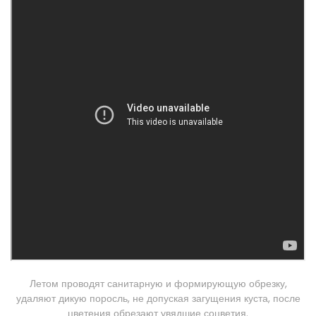
Летом проводят санитарную и формирующую обрезку,
удаляют дикую поросль, не допуская загущения куста, после
цветения обрезают увядшие соцветия.