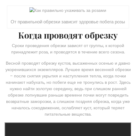
От правильной обрезки зависит здоровье побега розы
Когда проводят обрезку
Сроки проведения обрезки зависят от группы, к которой
принадлежит роза, и проводятся в течение всего сезона.
Весной проводят обрезку кустов, высаженных осенью и давно
укоренившихся экземпляров. Лучшее время весенней обрезки
– после снятия укрытия и наступления тепла, когда почки
начинают набухать, но побеги еще не тронулись в рост. Здесь
нужно найти золотую середину, ведь при слишком ранней
обрезке лопнувшие раньше времени почки могут повредить
возвратные заморозки, а слишком поздняя обрезка, когда уже
началось сокодвижение, ослабляет куст, который теряет
питательные вещества.