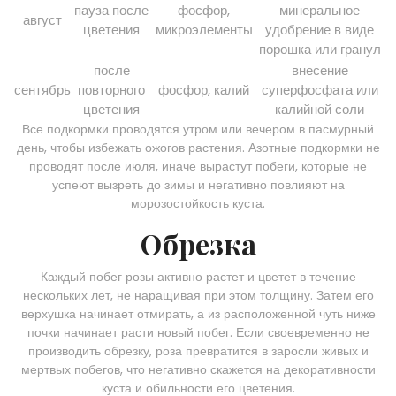
пауза после
фосфор,
минеральное
август
цветения
микроэлементы
удобрение в виде
порошка или гранул
после
внесение
сентябрь
повторного
фосфор, калий
суперфосфата или
цветения
калийной соли
Все подкормки проводятся утром или вечером в пасмурный
день, чтобы избежать ожогов растения. Азотные подкормки не
проводят после июля, иначе вырастут побеги, которые не
успеют вызреть до зимы и негативно повлияют на
морозостойкость куста.
Обрезка
Каждый побег розы активно растет и цветет в течение
нескольких лет, не наращивая при этом толщину. Затем его
верхушка начинает отмирать, а из расположенной чуть ниже
почки начинает расти новый побег. Если своевременно не
производить обрезку, роза превратится в заросли живых и
мертвых побегов, что негативно скажется на декоративности
куста и обильности его цветения.