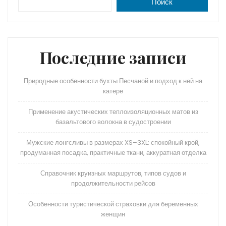
A
a
kl
в
Поиск
p
m
a
и
p
s
ть
s
Последние записи
ni
Природные особенности бухты Песчаной и подход к ней на
ki
катере
Применение акустических теплоизоляционных матов из
базальтового волокна в судостроении
Мужские лонгсливы в размерах XS–3XL: спокойный крой,
продуманная посадка, практичные ткани, аккуратная отделка
Справочник круизных маршрутов, типов судов и
продолжительности рейсов
Особенности туристической страховки для беременных
женщин