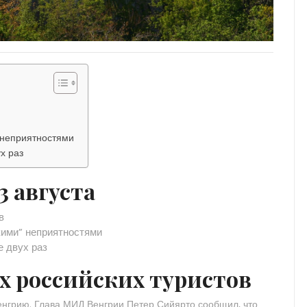
” неприятностями
х раз
3 августа
в
кими” неприятностями
е двух раз
х российских туристов
енгрию. Глава МИД Венгрии Петер Сийярто сообщил, что