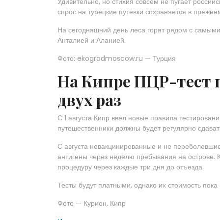
Удивительно, но стихия совсем не пугает российс
спрос на турецкие путевки сохраняется в прежн
На сегодняшний день леса горят рядом с самым
Анталией и Аланией.
Фото: ekogradmoscow.ru — Турция
На Кипре ПЦР-тест п
двух раз
С 1 августа Кипр ввел новые правила тестирова
путешественники должны будет регулярно сдават
С августа невакцинированные и не переболевшие
антигены через неделю пребывания на острове. К
процедуру через каждые три дня до отъезда.
Тесты будут платными, однако их стоимость пока н
Фото — Курион, Кипр