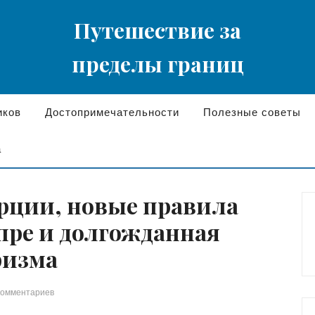
Путешествие за
пределы границ
иков
Достопримечательности
Полезные советы
а
рции, новые правила
пре и долгожданная
ризма
комментариев