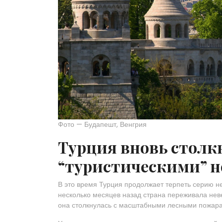
Фото — Будапешт, Венгрия
Турция вновь столкн
“туристическими” 
В это время Турция продолжает терпеть серию не
несколько месяцев назад страна переживала нев
она столкнулась с масштабными лесными пожар