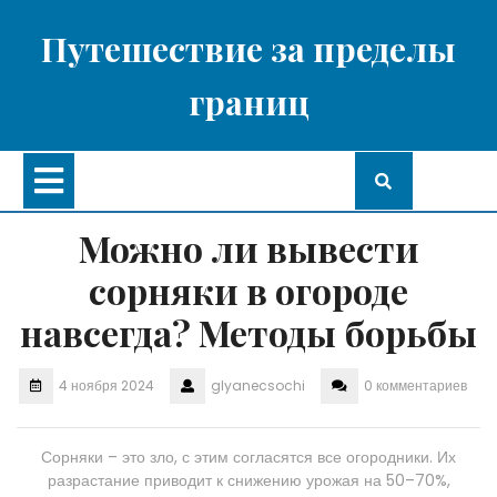
Перейти
к
Путешествие за пределы
содержимому
границ
Кнопка
Открыть
Можно ли вывести
сорняки в огороде
навсегда? Методы борьбы
4 ноября 2024
glyanecsochi
0 комментариев
Сорняки – это зло, с этим согласятся все огородники. Их
разрастание приводит к снижению урожая на 50–70%,