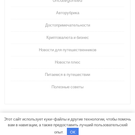
Uncategorised
Авторубрика
Достопримечательности
Криптовалюта и бизнес
Новости для путешественников
Новости плюс
Питаемся в путешествии
Полезные советы
Этот сайт использует куки-файлы и другие технологии, чтобы помочь
вам в навигации, а также предоставить лучший пользовательский
Тема WordPress для туристических агентов
By
Themespride
опыт.
OK