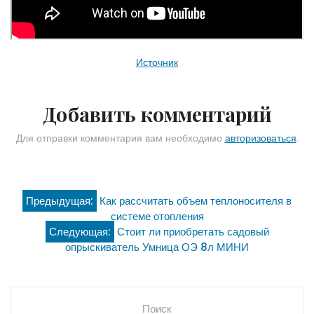
Источник
Добавить комментарий
Для отправки комментария вам необходимо
авторизоваться
.
Навигация
Предыдущая:
Как рассчитать объем теплоносителя в
системе отопления
по
Следующая:
Стоит ли приобретать садовый
опрыскиватель Умница ОЭ 8л МИНИ
записям
Поиск