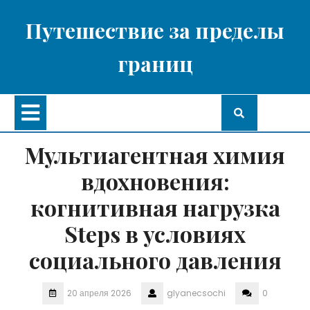
Перейти
к
Путешествие за пределы
содержимому
границ
Кнопка
Открыть
Мультиагентная химия
вдохновения:
когнитивная нагрузка
Steps в условиях
социального давления
20 апреля 2026
glyanecsochi
0