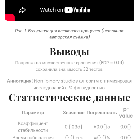
Рис. 1. Визуализация ключевого процесса (источник:
авторская съёмка)
Выводы
Поправка на множественные сравнения (FDR = 0.01)
сохранила значимость 32 тестов.
Аннотация:
Non-binary studies алгоритм оптимизировал
исследований с % флюидностью.
Статистические данные
p-
Параметр
Значение
Погрешность
value
Коэффициент
0.{:03d}
±0.0{}σ
0.0{}
стабильности
Время наблюдения
{}.{} сек
±{}.{}%
0.0{}