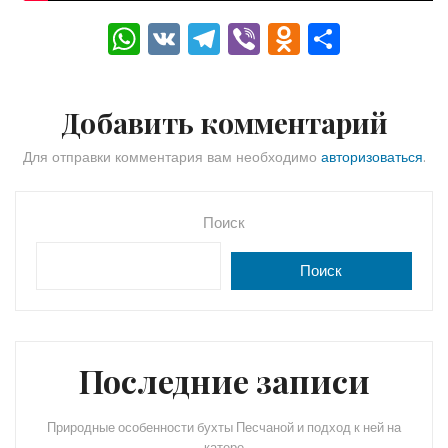
W
V
T
Vi
O
О
h
K
el
b
d
тп
a
e
er
n
р
Добавить комментарий
ts
gr
o
а
A
a
kl
в
Для отправки комментария вам необходимо
авторизоваться
.
p
m
a
и
p
s
ть
Поиск
s
Поиск
ni
ki
Последние записи
Природные особенности бухты Песчаной и подход к ней на
катере