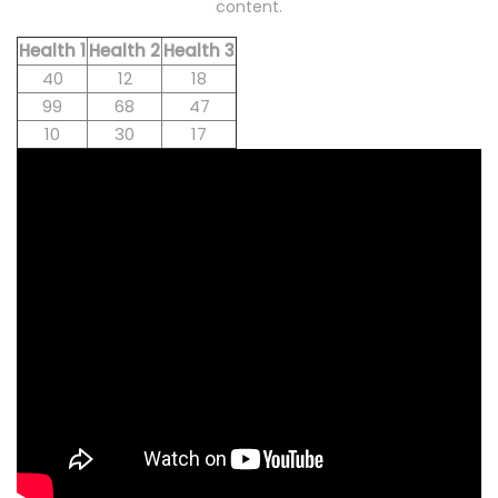
content.
Health 1
Health 2
Health 3
40
12
18
99
68
47
10
30
17