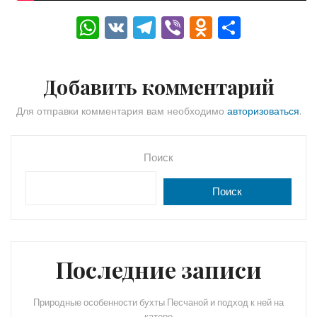
W
V
T
Vi
O
О
h
K
el
b
d
тп
a
e
er
n
р
Добавить комментарий
ts
gr
o
а
A
a
kl
в
Для отправки комментария вам необходимо
авторизоваться
.
p
m
a
и
p
s
ть
Поиск
s
Поиск
ni
ki
Последние записи
Природные особенности бухты Песчаной и подход к ней на
катере