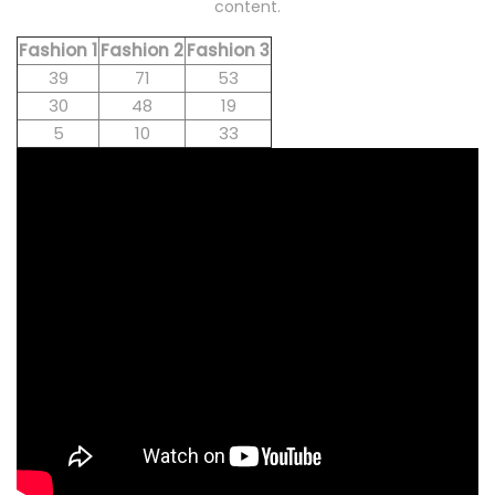
content.
Fashion 1
Fashion 2
Fashion 3
39
71
53
30
48
19
5
10
33