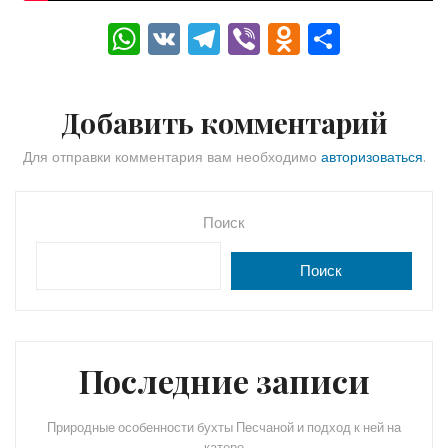
W
V
T
Vi
O
О
h
K
el
b
d
тп
a
e
er
n
р
Добавить комментарий
ts
gr
o
а
A
a
kl
в
Для отправки комментария вам необходимо
авторизоваться
.
p
m
a
и
p
s
ть
Поиск
s
Поиск
ni
ki
Последние записи
Природные особенности бухты Песчаной и подход к ней на
катере