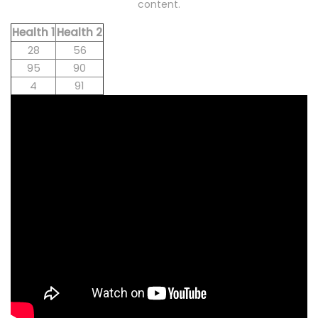
content.
Health 1
Health 2
28
56
95
90
4
91