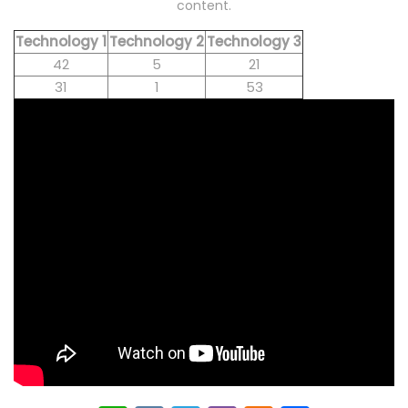
content.
Technology 1
Technology 2
Technology 3
42
5
21
31
1
53