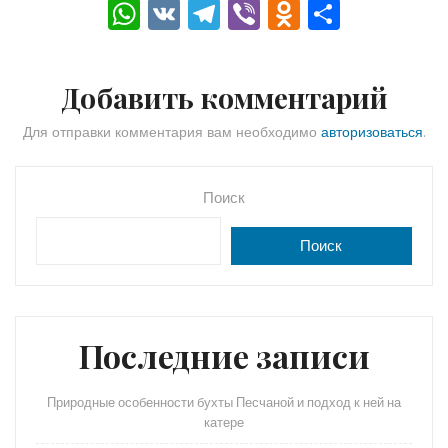
W
V
T
Vi
O
О
h
K
el
b
d
тп
a
e
er
n
р
Добавить комментарий
ts
gr
o
а
A
a
kl
в
Для отправки комментария вам необходимо
авторизоваться
.
p
m
a
и
p
s
ть
Поиск
s
Поиск
ni
ki
Последние записи
Природные особенности бухты Песчаной и подход к ней на
катере