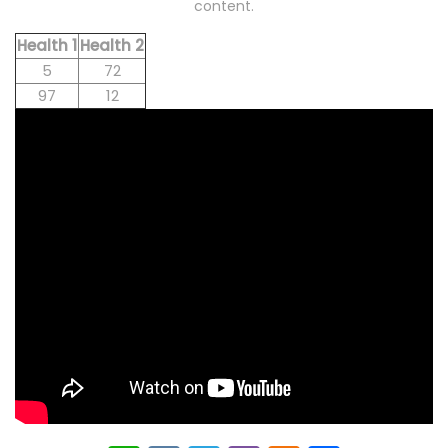
content.
Health 1
Health 2
5
72
97
12