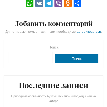
W
V
T
Vi
O
О
h
K
el
b
d
тп
a
e
er
n
р
Добавить комментарий
ts
gr
o
а
A
a
kl
в
Для отправки комментария вам необходимо
авторизоваться
.
p
m
a
и
p
s
ть
Поиск
s
Поиск
ni
ki
Последние записи
Природные особенности бухты Песчаной и подход к ней на
катере