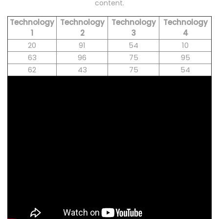
content.
Technology
Technology
Technology
Technology
1
2
3
4
20
91
54
10
63
96
75
95
62
43
75
54