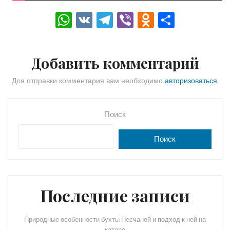
W
V
T
Vi
O
О
h
K
el
b
d
тп
a
e
er
n
р
Добавить комментарий
ts
gr
o
а
A
a
kl
в
Для отправки комментария вам необходимо
авторизоваться
.
p
m
a
и
p
s
ть
Поиск
s
Поиск
ni
ki
Последние записи
Природные особенности бухты Песчаной и подход к ней на
катере