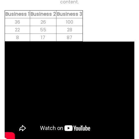
content.
Business 1
Business 2
Business 3
36
26
100
22
55
28
8
17
87