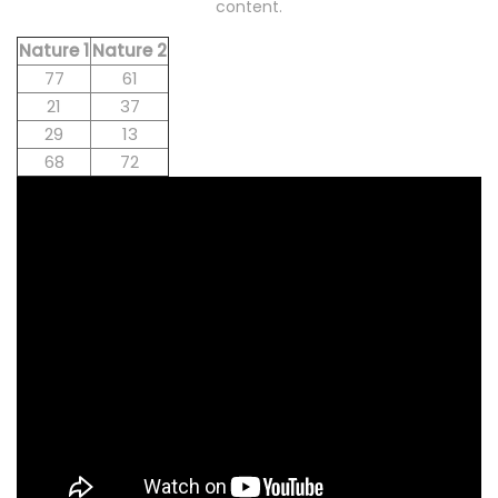
content.
Nature 1
Nature 2
77
61
21
37
29
13
68
72