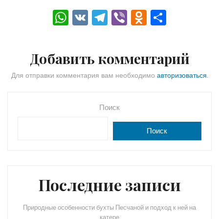
W
V
T
Vi
O
О
h
K
el
b
d
тп
a
e
er
n
р
Добавить комментарий
ts
gr
o
а
A
a
kl
в
Для отправки комментария вам необходимо
авторизоваться
.
p
m
a
и
p
s
ть
Поиск
s
Поиск
ni
ki
Последние записи
Природные особенности бухты Песчаной и подход к ней на
катере