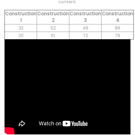
content.
Construction
Construction
Construction
Construction
1
2
3
4
32
52
49
89
20
61
72
79