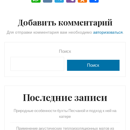
h
K
el
b
d
тп
a
e
er
n
р
Добавить комментарий
ts
gr
o
а
A
a
kl
в
Для отправки комментария вам необходимо
авторизоваться
.
p
m
a
и
p
s
ть
Поиск
s
Поиск
ni
ki
Последние записи
Природные особенности бухты Песчаной и подход к ней на
катере
Применение акустических теплоизоляционных матов из