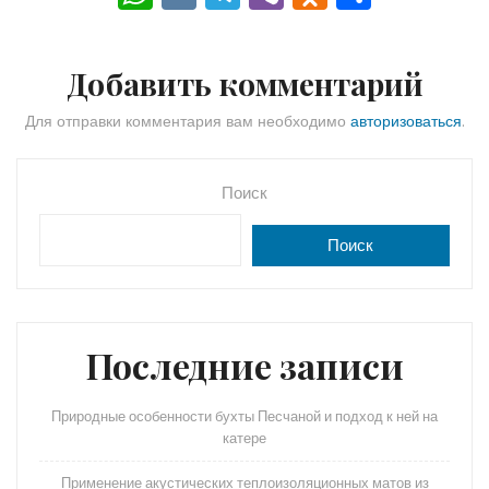
h
K
el
b
d
тп
a
e
er
n
р
Добавить комментарий
ts
gr
o
а
A
a
kl
в
Для отправки комментария вам необходимо
авторизоваться
.
p
m
a
и
p
s
ть
Поиск
s
Поиск
ni
ki
Последние записи
Природные особенности бухты Песчаной и подход к ней на
катере
Применение акустических теплоизоляционных матов из