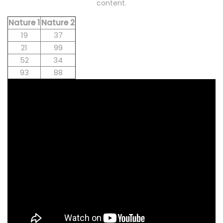
content.
Nature 1
Nature 2
19
37
21
99
52
34
93
88