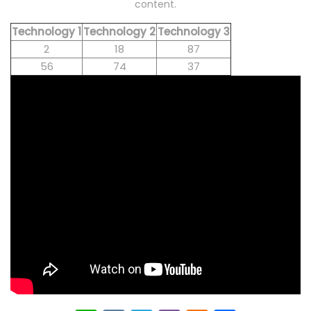
content.
Technology 1
Technology 2
Technology 3
2
18
87
56
74
37