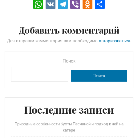
W
V
T
Vi
O
О
h
K
el
b
d
тп
a
e
er
n
р
Добавить комментарий
ts
gr
o
а
A
a
kl
в
Для отправки комментария вам необходимо
авторизоваться
.
p
m
a
и
p
s
ть
Поиск
s
Поиск
ni
ki
Последние записи
Природные особенности бухты Песчаной и подход к ней на
катере