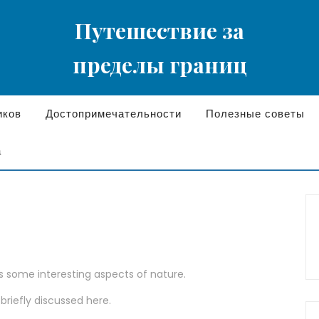
Путешествие за
пределы границ
иков
Достопримечательности
Полезные советы
а
rs some interesting aspects of nature.
 briefly discussed here.