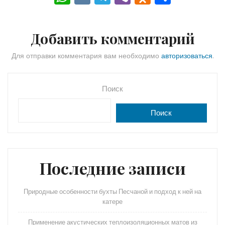
h
K
el
b
d
тп
a
e
er
n
р
Добавить комментарий
ts
gr
o
а
A
a
kl
в
Для отправки комментария вам необходимо
авторизоваться
.
p
m
a
и
p
s
ть
Поиск
s
Поиск
ni
ki
Последние записи
Природные особенности бухты Песчаной и подход к ней на
катере
Применение акустических теплоизоляционных матов из