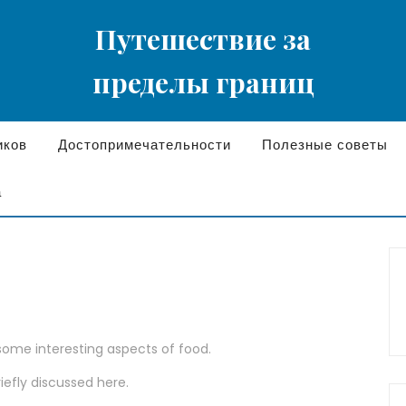
Путешествие за
пределы границ
иков
Достопримечательности
Полезные советы
а
 some interesting aspects of food.
riefly discussed here.