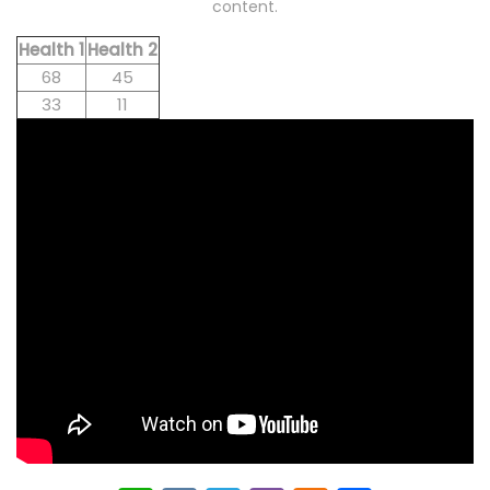
content.
Health 1
Health 2
68
45
33
11