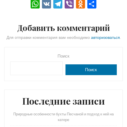
W
V
T
Vi
O
О
h
K
el
b
d
тп
a
e
er
n
р
Добавить комментарий
ts
gr
o
а
A
a
kl
в
Для отправки комментария вам необходимо
авторизоваться
.
p
m
a
и
p
s
ть
Поиск
s
Поиск
ni
ki
Последние записи
Природные особенности бухты Песчаной и подход к ней на
катере