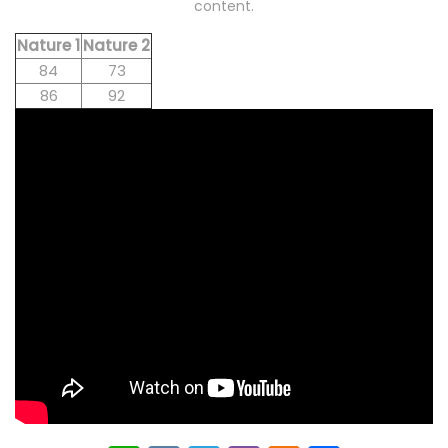
content.
Nature 1
Nature 2
84
73
86
92