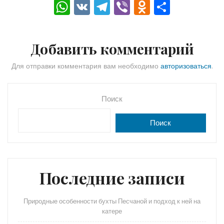
W
V
T
Vi
O
О
h
K
el
b
d
тп
a
e
er
n
р
Добавить комментарий
ts
gr
o
а
A
a
kl
в
Для отправки комментария вам необходимо
авторизоваться
.
p
m
a
и
p
s
ть
Поиск
s
Поиск
ni
ki
Последние записи
Природные особенности бухты Песчаной и подход к ней на
катере