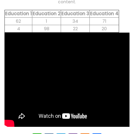
content.
Education 1
Education 2
Education 3
Education 4
62
1
34
71
4
98
22
20