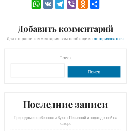
W
V
T
Vi
O
О
h
K
el
b
d
тп
a
e
er
n
р
Добавить комментарий
ts
gr
o
а
A
a
kl
в
Для отправки комментария вам необходимо
авторизоваться
.
p
m
a
и
p
s
ть
Поиск
s
Поиск
ni
ki
Последние записи
Природные особенности бухты Песчаной и подход к ней на
катере