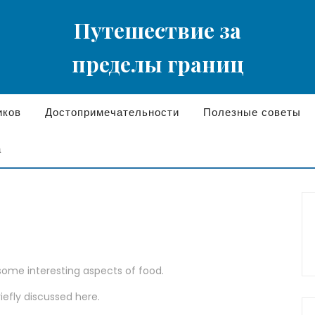
Путешествие за
пределы границ
иков
Достопримечательности
Полезные советы
а
 some interesting aspects of food.
riefly discussed here.