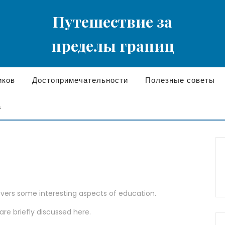
Путешествие за
пределы границ
иков
Достопримечательности
Полезные советы
а
covers some interesting aspects of education.
are briefly discussed here.