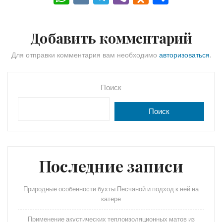
h
K
el
b
d
тп
a
e
er
n
р
Добавить комментарий
ts
gr
o
а
A
a
kl
в
Для отправки комментария вам необходимо
авторизоваться
.
p
m
a
и
p
s
ть
Поиск
s
Поиск
ni
ki
Последние записи
Природные особенности бухты Песчаной и подход к ней на
катере
Применение акустических теплоизоляционных матов из