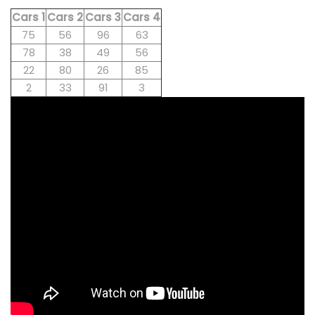
Cars 1
Cars 2
Cars 3
Cars 4
75
56
96
63
78
38
49
56
22
80
26
85
2
33
91
3