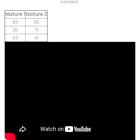
content.
Nature 1
Nature 2
93
20
20
71
53
41