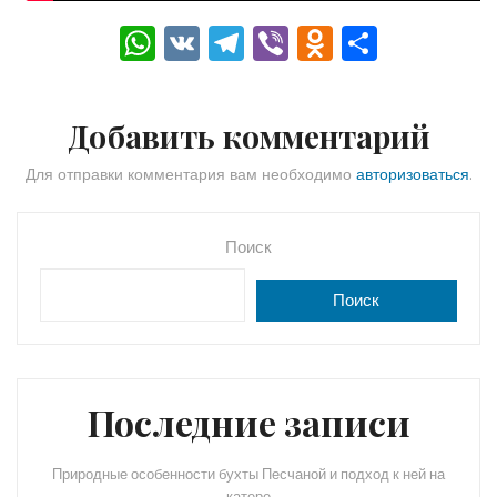
W
V
T
Vi
O
О
h
K
el
b
d
тп
a
e
er
n
р
Добавить комментарий
ts
gr
o
а
A
a
kl
в
Для отправки комментария вам необходимо
авторизоваться
.
p
m
a
и
p
s
ть
Поиск
s
Поиск
ni
ki
Последние записи
Природные особенности бухты Песчаной и подход к ней на
катере