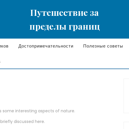
Путешествие за
пределы границ
иков
Достопримечательности
Полезные советы
а
rs some interesting aspects of nature.
 briefly discussed here.