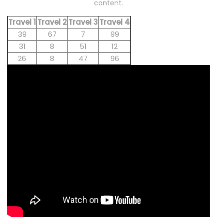
content.
Travel 1
Travel 2
Travel 3
Travel 4
39
67
7
99
31
8
51
12
26
8
47
96