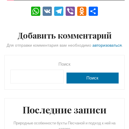
W
V
T
Vi
O
О
h
K
el
b
d
тп
a
e
er
n
р
Добавить комментарий
ts
gr
o
а
A
a
kl
в
Для отправки комментария вам необходимо
авторизоваться
.
p
m
a
и
p
s
ть
Поиск
s
Поиск
ni
ki
Последние записи
Природные особенности бухты Песчаной и подход к ней на
катере